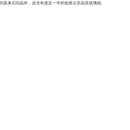
度的莫来石结晶外，还含有接近一半的低熔点非晶质玻璃相。