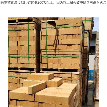
，但荷重软化温度却比硅砖低200℃以上。因为粘土耐火砖中除含有高耐火