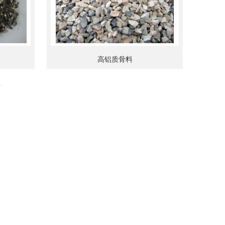
高铝质骨料
页