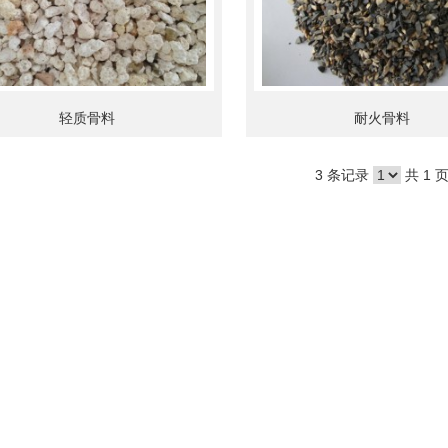
轻质骨料
耐火骨料
3 条记录
共 1 