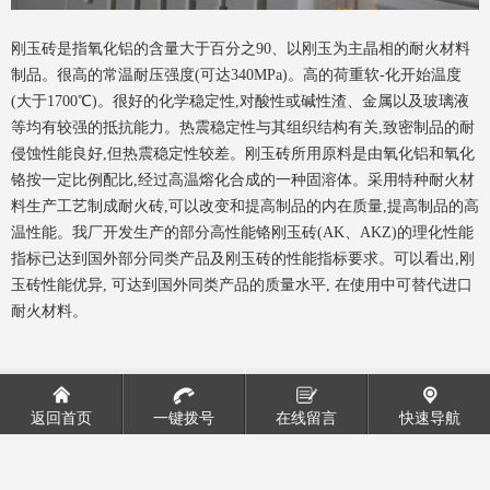
刚玉砖是指氧化铝的含量大于百分之90、以刚玉为主晶相的耐火材料
制品。很高的常温耐压强度(可达340MPa)。高的荷重软-化开始温度
(大于1700℃)。很好的化学稳定性,对酸性或碱性渣、金属以及玻璃液
等均有较强的抵抗能力。热震稳定性与其组织结构有关,致密制品的耐
侵蚀性能良好,但热震稳定性较差。刚玉砖所用原料是由氧化铝和氧化
铬按一定比例配比,经过高温熔化合成的一种固溶体。采用特种耐火材
料生产工艺制成耐火砖,可以改变和提高制品的内在质量,提高制品的高
温性能。我厂开发生产的部分高性能铬刚玉砖(AK、AKZ)的理化性能
指标已达到国外部分同类产品及刚玉砖的性能指标要求。可以看出,刚
玉砖性能优异, 可达到国外同类产品的质量水平, 在使用中可替代进口
耐火材料。
景观砖
浇注预制件
返回首页
一键拨号
在线留言
快速导航