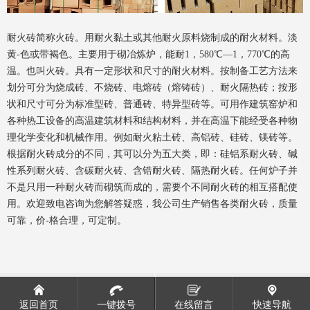
耐火砖简称火砖。用耐火黏土或其他耐火原料烧制成的耐火材料。淡
黄-色或带褐色。主要用于砌冶炼炉，能耐1，580℃—1，770℃的高
温。也叫火砖。具有一定形状和尺寸的耐火材料。按制备工艺方法来
划分可分为烧成砖、不烧砖、电熔砖（熔铸砖）、耐火隔热砖；按形
状和尺寸可分为标准型砖、普通砖、特异型砖等。可用作建筑窑炉和
各种热工设备的高温建筑材料和结构材料，并在高温下能经受各种物
理化学变化和机械作用。例如耐火粘土砖、高铝砖、硅砖、镁砖等。
根据耐火砖成分的不同，其可以分为五大类，即：硅铝系耐火砖、碱
性系列耐火砖、含碳耐火砖、含锆耐火砖、隔热耐火砖。任何炉子并
不是只用一种耐火砖而砌筑而成的，需要个不同耐火砖的相互搭配使
用。欢迎致电咨询为您解答疑惑，我公司生产销售各类耐火砖，质量
可靠，价-格合理，可定制。
碳化砖
粘土耐火砖
返回首页
一键拨号
在线留言
快速导航