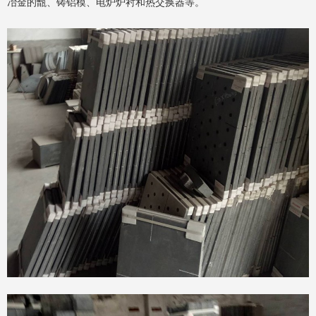
冶金的甑、铸铝模、电炉炉衬和热交换器等。